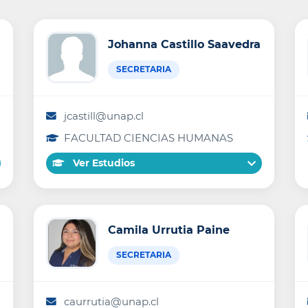
Johanna Castillo Saavedra
SECRETARIA
jcastill@unap.cl
FACULTAD CIENCIAS HUMANAS
Ver Estudios
Camila Urrutia Paine
SECRETARIA
caurrutia@unap.cl