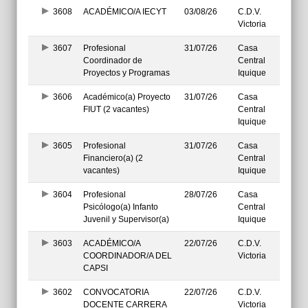
3608
ACADÉMICO/A IECYT
03/08/26
C.D.V.
Victoria
3607
Profesional
31/07/26
Casa
Coordinador de
Central
Proyectos y Programas
Iquique
3606
Académico(a) Proyecto
31/07/26
Casa
FIUT (2 vacantes)
Central
Iquique
3605
Profesional
31/07/26
Casa
Financiero(a) (2
Central
vacantes)
Iquique
3604
Profesional
28/07/26
Casa
Psicólogo(a) Infanto
Central
Juvenil y Supervisor(a)
Iquique
3603
ACADÉMICO/A
22/07/26
C.D.V.
COORDINADOR/A DEL
Victoria
CAPSI
3602
CONVOCATORIA
22/07/26
C.D.V.
DOCENTE CARRERA
Victoria